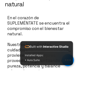
natural
En el corazón de
SUPLEMÉNTATE se encuentra el
compromiso con el bienestar
natural.
Nuestros ingredientes,
Built with
Interactive Studio
cuidadosamente seleccionados,
provienen de los mejores
Installed Apps:
proveedores, garantizando su
• Aura Suite
pureza, potencia y balance
adecuado para tu cuerpo.
Contáctanos
Información de Contacto
Nombre